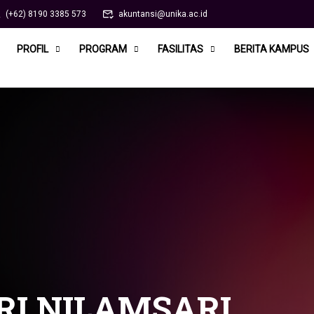
(+62) 8190 3385 573
akuntansi@unika.ac.id
PROFIL
PROGRAM
FASILITAS
BERITA KAMPUS
RI NILAMSARI