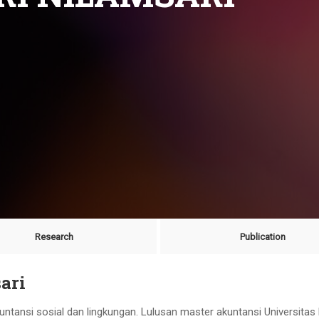
Research
Publication
sari
ntansi sosial dan lingkungan. Lulusan master akuntansi Universitas 